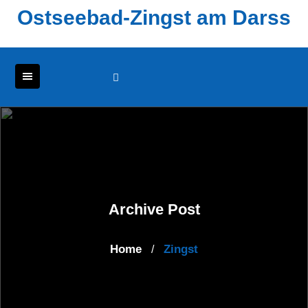
Skip
Ostseebad-Zingst am Darss
to
content
Archive Post
Home
Zingst
/